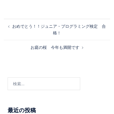
ゲ
ー
シ
ョ
投
おめでとう！！ジュニア・プログラミング検定 合
ン
稿
格！
ナ
ビ
お庭の桜 今年も満開です
ゲ
ー
シ
ョ
検
ン
索:
最近の投稿