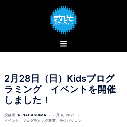
コ
ン
テ
ン
ツ
へ
ス
キ
ッ
プ
2月28日（日）Kidsプログ
ラミング イベントを開催
しました！
投稿者:
A-NAGASHIMA
3月 4, 2021
イベント
、
プログラミング教室
、
子供パソコン