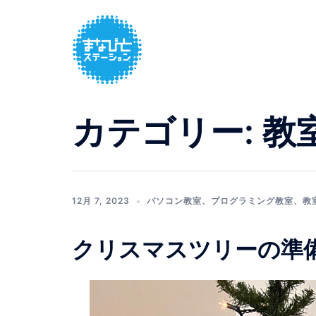
コ
ン
テ
ン
ツ
へ
カテゴリー:
教
ス
キ
ッ
プ
12月 7, 2023
パソコン教室
、
プログラミング教室
、
教
クリスマスツリーの準備