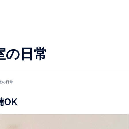
サ
室の日常
室の日常
OK