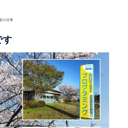
室の日常
です